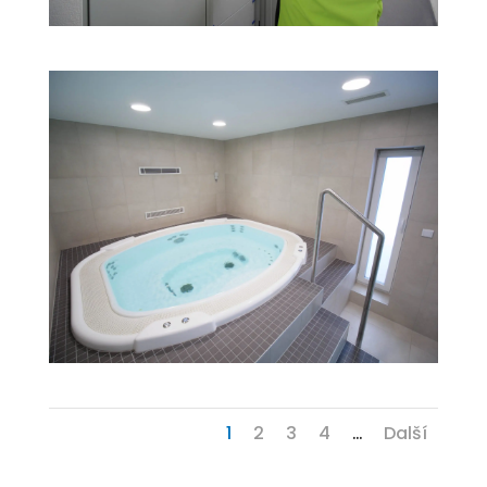
1
2
3
4
Další
...