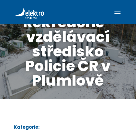
Rekreačně-
vzdělávací
středisko
Policie ČR v
Plumlově
Kategorie: