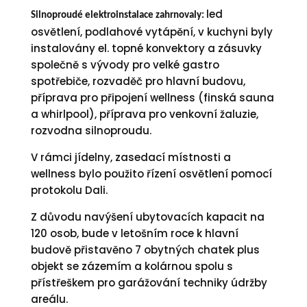
led
Silnoproudé elektroinstalace zahrnovaly:
osvětlení, podlahové vytápění, v kuchyni byly
instalovány el. topné konvektory a zásuvky
společně s vývody pro velké gastro
spotřebiče, rozvaděč pro hlavní budovu,
příprava pro připojení wellness (finská sauna
a whirlpool), příprava pro venkovní žaluzie,
rozvodna silnoproudu.
V rámci jídelny, zasedací místnosti a
wellness bylo použito řízení osvětlení pomocí
protokolu Dali.
Z důvodu navýšení ubytovacích kapacit na
120 osob, bude v letošním roce k hlavní
budově přistavěno 7 obytných chatek plus
objekt se zázemím a kolárnou spolu s
přístřeškem pro garážování techniky údržby
areálu.