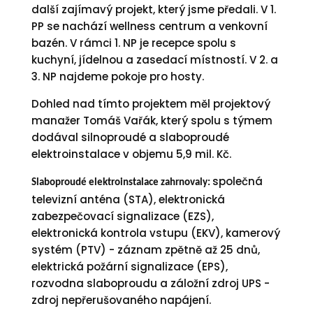
další zajímavý projekt, který jsme předali. V 1.
PP se nachází wellness centrum a venkovní
bazén. V rámci 1. NP je recepce spolu s
kuchyní, jídelnou a zasedací místností. V 2. a
3. NP najdeme pokoje pro hosty.
Dohled nad tímto projektem měl projektový
manažer Tomáš Vařák, který spolu s týmem
dodával silnoproudé a slaboproudé
elektroinstalace v objemu 5,9 mil. Kč.
společná
Slaboproudé elektroinstalace zahrnovaly:
televizní anténa (STA), elektronická
zabezpečovací signalizace (EZS),
elektronická kontrola vstupu (EKV), kamerový
systém (PTV) - záznam zpětně až 25 dnů,
elektrická požární signalizace (EPS),
rozvodna slaboproudu a záložní zdroj UPS -
zdroj nepřerušovaného napájení.