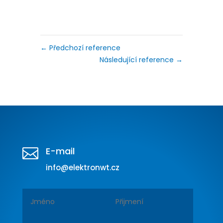
←
Předchozí reference
Následující reference
→
E-mail

info@elektronwt.cz