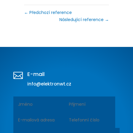
←
Předchozí reference
Následující reference
→
E-mail

info@elektronwt.cz