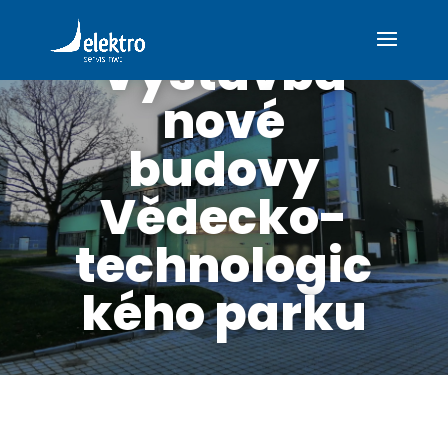
Výstavba
nové
budovy
Vědecko-
technologic
kého parku