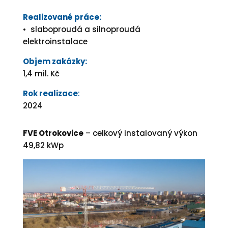
Realizované práce:
• slaboproudá a silnoproudá
elektroinstalace
Objem zakázky:
1,4 mil. Kč
Rok realizace
:
2024
FVE Otrokovice
– celkový instalovaný výkon
49,82 kWp