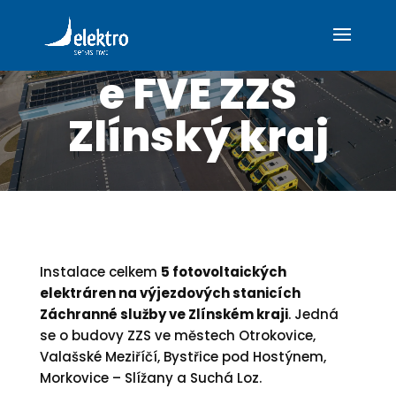
Elektroinstalac
e FVE ZZS
Zlínský kraj
Instalace celkem
5 fotovoltaických
elektráren na výjezdových stanicích
Záchranné služby ve Zlínském kraji
.
Jedná
se o budovy ZZS ve městech Otrokovice,
Valašské Meziříčí, Bystřice pod Hostýnem,
Morkovice – Slížany a Suchá Loz.