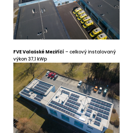
FVE Valašské Meziříčí
– celkový instalovaný
výkon 37,1 kWp