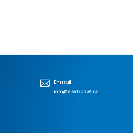
E-mail

info@elektronwt.cz