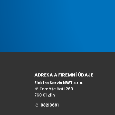
ADRESA A FIREMNÍ ÚDAJE
Elektro Servis NWT s.r.o.
tř. Tomáše Bati 269
760 01 Zlín
IČ:
08213691